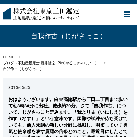
メ
自我作古（じがさっこ）
HOME
ブログ（不動産鑑定士 新井隆之 120％やるっきゃない！）
自我作古（じがさっこ）
2016/06/26
おはようございます。白金高輪駅から三田二丁目まで歩い
て朝8時30分に出社。徒歩約20分。さて「自我作古」につ
いて、じがさっこと読みます。「我より古（いにしえ）を
作す（なす）」という意味です。困難や試練が待ち受けて
いても、前人未到の新しい分野に挑戦し、開拓していく勇
気と使命感を表す慶應の信条とのこと。最近目にしたとて