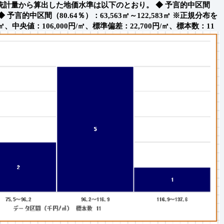
）統計量から算出した地価水準は以下のとおり。
◆ 予言的中区間
◆ 予言的中区間（80.64％）：63,563㎡～122,583㎡
※正規分布を
㎡、中央値：106,000円/㎡、標準偏差：22,700円/㎡、標本数：11