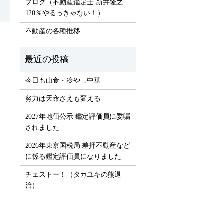
ブログ（不動産鑑定士 新井隆之
120％やるっきゃない！）
不動産の各種推移
）
今日も山食・冷やし中華
努力は天命さえも変える
2027年地価公示 鑑定評価員に委嘱
されました
2026年東京国税局 差押不動産など
に係る鑑定評価員になりました
チェストー！（タカユキの熊退
治）