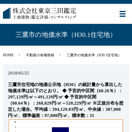
メ
三鷹市の地価水準（H30.1住宅地）
HOME
不動産の各種推移
三鷹市の地価水準（H30.1住宅地）
2018/05/25
三鷹市住宅地の地価公示地（H30）の統計量から算出した
地価水準は以下のとおり。
◆ 予言的中区間（68.26％）：
297,129円/㎡～491,129円/㎡
◆ 予言的中区間
（80.64％）：268,029円/㎡～520,229円/㎡
※正規分布を想
定した場合。平均値：394,129.03円/㎡、中央値：387,000
円/㎡、標準偏差：97,000円/㎡、標本数：31