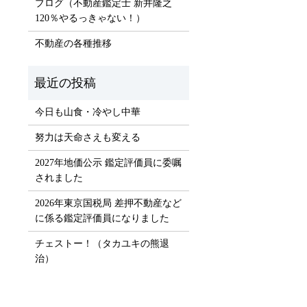
ブログ（不動産鑑定士 新井隆之
120％やるっきゃない！）
）
不動産の各種推移
今日も山食・冷やし中華
努力は天命さえも変える
2027年地価公示 鑑定評価員に委嘱
されました
2026年東京国税局 差押不動産など
に係る鑑定評価員になりました
チェストー！（タカユキの熊退
治）