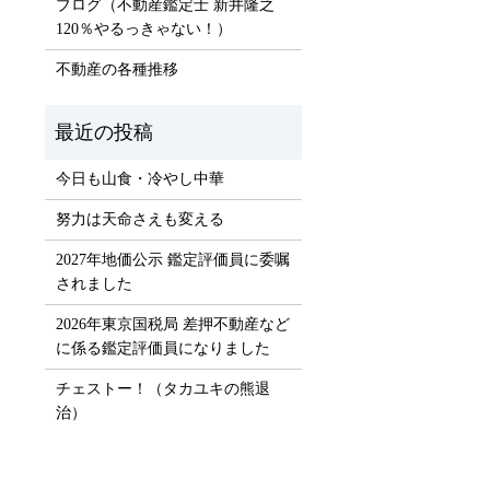
ブログ（不動産鑑定士 新井隆之
）
120％やるっきゃない！）
不動産の各種推移
今日も山食・冷やし中華
努力は天命さえも変える
2027年地価公示 鑑定評価員に委嘱
されました
2026年東京国税局 差押不動産など
に係る鑑定評価員になりました
チェストー！（タカユキの熊退
治）