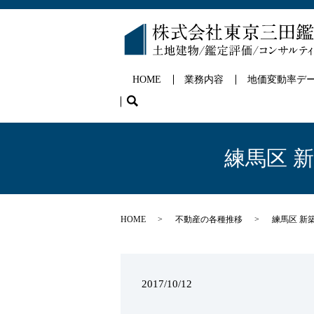
HOME
業務内容
地価変動率デ
search
練馬区 
HOME
不動産の各種推移
練馬区 新
2017/10/12