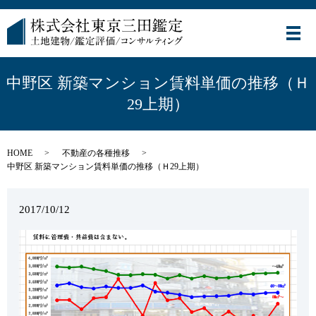
メ
中野区 新築マンション賃料単価の推移（Ｈ
29上期）
HOME
不動産の各種推移
中野区 新築マンション賃料単価の推移（Ｈ29上期）
2017/10/12