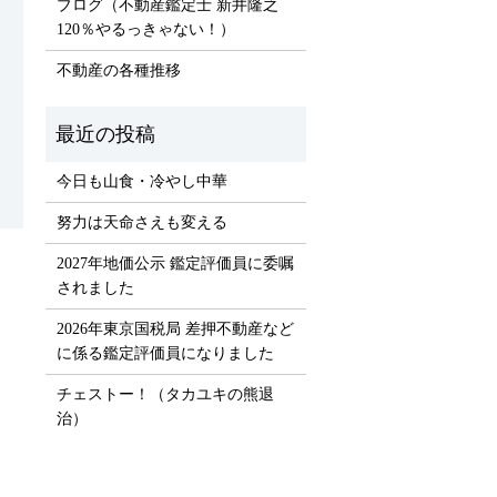
ブログ（不動産鑑定士 新井隆之
120％やるっきゃない！）
不動産の各種推移
今日も山食・冷やし中華
努力は天命さえも変える
2027年地価公示 鑑定評価員に委嘱
！
されました
2026年東京国税局 差押不動産など
に係る鑑定評価員になりました
チェストー！（タカユキの熊退
治）