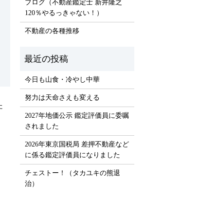
ブログ（不動産鑑定士 新井隆之
120％やるっきゃない！）
不動産の各種推移
今日も山食・冷やし中華
努力は天命さえも変える
た
2027年地価公示 鑑定評価員に委嘱
されました
2026年東京国税局 差押不動産など
に係る鑑定評価員になりました
チェストー！（タカユキの熊退
治）