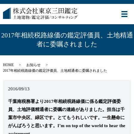
メ
2017年相続税路線価の鑑定評価員、土地精通
者に委嘱されました
HOME
お知らせ
2017年相続税路線価の鑑定評価員、土地精通者に委嘱されました
2016/09/13
千葉南税務署より2017年相続税路線価に係る鑑定評価委
員、土地評価精通者に委嘱の連絡がありました。担当は千
葉市中央区、緑区です。とてもうれしいです。一生懸命に
がんばろうと思います。I’m on top of the world to hear the
assignment.