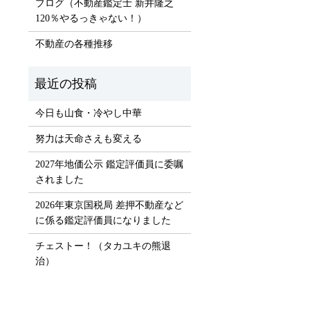
ブログ（不動産鑑定士 新井隆之
120％やるっきゃない！）
）
不動産の各種推移
今日も山食・冷やし中華
努力は天命さえも変える
2027年地価公示 鑑定評価員に委嘱
されました
2026年東京国税局 差押不動産など
に係る鑑定評価員になりました
チェストー！（タカユキの熊退
治）