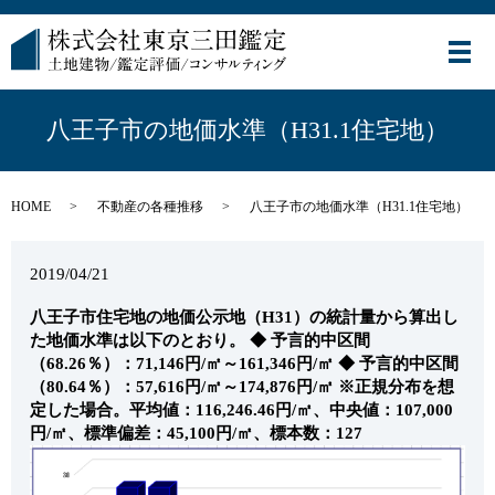
メ
八王子市の地価水準（H31.1住宅地）
HOME
不動産の各種推移
八王子市の地価水準（H31.1住宅地）
2019/04/21
八王子市住宅地の地価公示地（H31）の統計量から算出し
た地価水準は以下のとおり。
◆ 予言的中区間
（68.26％）：71,146円/㎡～161,346円/㎡
◆ 予言的中区間
（80.64％）：57,616円/㎡～174,876円/㎡
※正規分布を想
定した場合。平均値：116,246.46円/㎡、中央値：107,000
円/㎡、標準偏差：45,100円/㎡、標本数：127