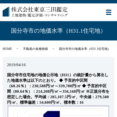
メ
国分寺市の地価水準（H31.1住宅地）
HOME
不動産の各種推移
国分寺市の地価水準（H31.1住宅地）
2019/04/16
国分寺市住宅地の地価公示地（H31）の統計量から算出し
た地価水準は以下のとおり。
◆ 予言的中区間
（68.26％）：230,588円/㎡～339,788円/㎡
◆ 予言的中区
間（80.64％）：214,208円/㎡～356,168円/㎡
※正規分布を
想定した場合。平均値：285,187.5円/㎡、中央値：279,500
円/㎡、標準偏差：54,600円/㎡、標本数：16