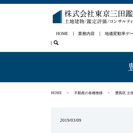
HOME
業務内容
地価変動率デ
search
HOME
不動産の各種推移
豊島区 土
2019/03/09