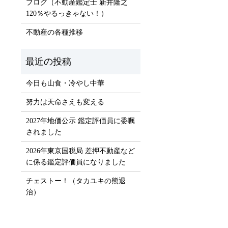
ブログ（不動産鑑定士 新井隆之
）
120％やるっきゃない！）
不動産の各種推移
今日も山食・冷やし中華
努力は天命さえも変える
2027年地価公示 鑑定評価員に委嘱
されました
2026年東京国税局 差押不動産など
に係る鑑定評価員になりました
チェストー！（タカユキの熊退
治）