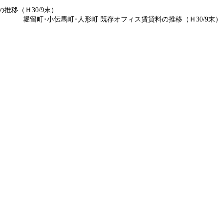
推移（Ｈ30/9末）
堀留町･小伝馬町･人形町 既存オフィス賃貸料の推移（Ｈ30/9末