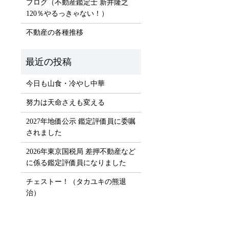
ブログ（不動産鑑定士 新井隆之
120％やるっきゃない！）
）
不動産の各種推移
今日も山食・冷やし中華
努力は天命さえも変える
2027年地価公示 鑑定評価員に委嘱
されました
2026年東京国税局 差押不動産など
に係る鑑定評価員になりました
チェストー！（タカユキの熊退
治）