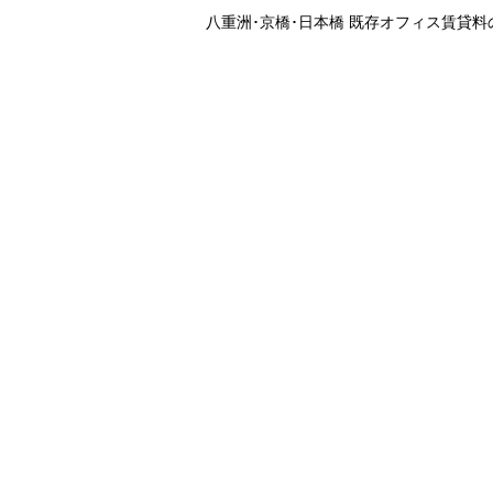
八重洲･京橋･日本橋 既存オフィス賃貸料の