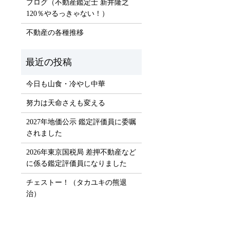
ブログ（不動産鑑定士 新井隆之
）
120％やるっきゃない！）
不動産の各種推移
今日も山食・冷やし中華
努力は天命さえも変える
2027年地価公示 鑑定評価員に委嘱
されました
2026年東京国税局 差押不動産など
に係る鑑定評価員になりました
チェストー！（タカユキの熊退
治）