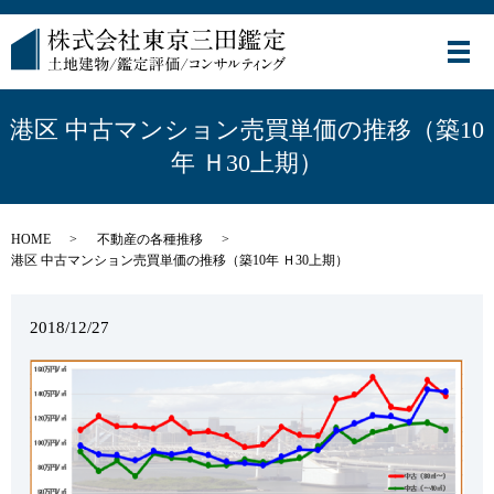
メ
港区 中古マンション売買単価の推移（築10
年 Ｈ30上期）
HOME
不動産の各種推移
港区 中古マンション売買単価の推移（築10年 Ｈ30上期）
2018/12/27