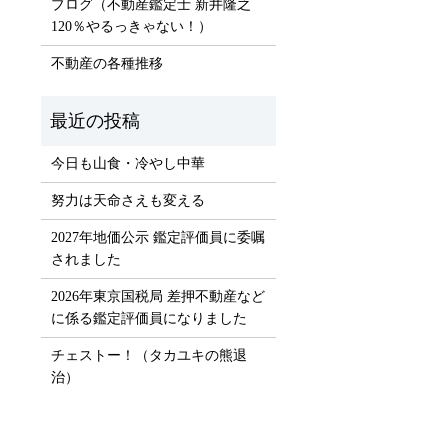
ブログ（不動産鑑定士 新井隆之
）
120％やるっきゃない！）
不動産の各種推移
今日も山食・冷やし中華
努力は天命さえも変える
2027年地価公示 鑑定評価員に委嘱
されました
2026年東京国税局 差押不動産など
に係る鑑定評価員になりました
チェストー！（タカユキの熊退
治）