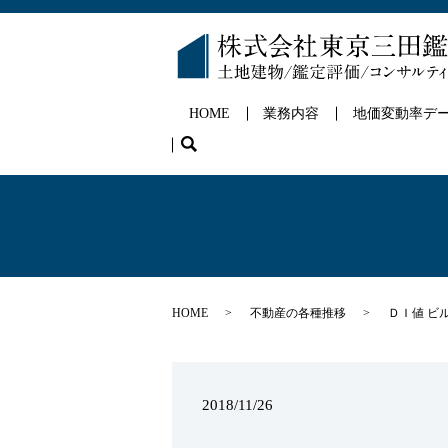
HOME
業務内容
地価変動率デ
search
HOME
不動産の各種推移
ＤＩ値 ビル
2018/11/26