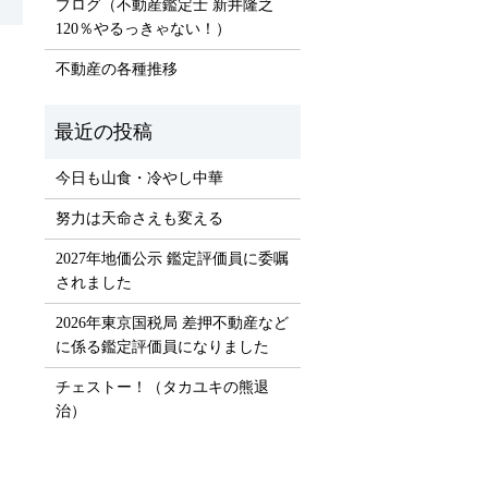
ブログ（不動産鑑定士 新井隆之
120％やるっきゃない！）
）
不動産の各種推移
今日も山食・冷やし中華
努力は天命さえも変える
2027年地価公示 鑑定評価員に委嘱
されました
2026年東京国税局 差押不動産など
に係る鑑定評価員になりました
チェストー！（タカユキの熊退
治）