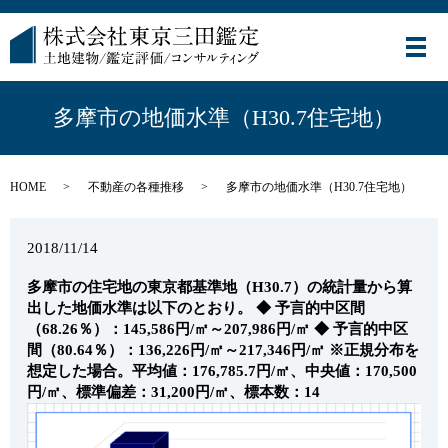
メ
多摩市の地価水準（H30.7住宅地）
HOME
不動産の各種推移
多摩市の地価水準（H30.7住宅地）
2018/11/14
多摩市の住宅地の東京都基準地（H30.7）の統計量から算
出した地価水準は以下のとおり。
◆ 予言的中区間
（68.26％）：145,586円/㎡～207,986円/㎡
◆ 予言的中区
間（80.64％）：136,226円/㎡～217,346円/㎡
※正規分布を
想定した場合。平均値：176,785.7円/㎡、中央値：170,500
円/㎡、標準偏差：31,200円/㎡、標本数：14