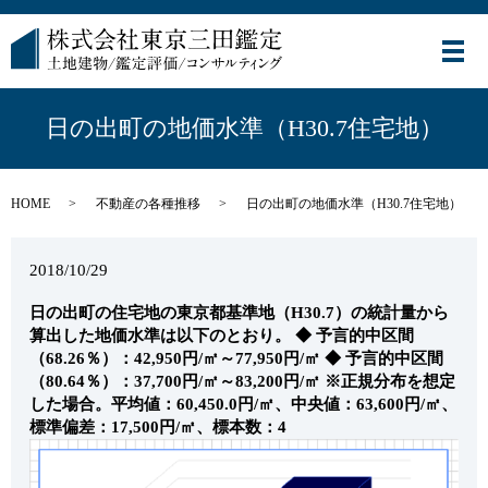
メ
日の出町の地価水準（H30.7住宅地）
HOME
不動産の各種推移
日の出町の地価水準（H30.7住宅地）
2018/10/29
日の出町の住宅地の東京都基準地（H30.7）の統計量から
算出した地価水準は以下のとおり。
◆ 予言的中区間
（68.26％）：42,950円/㎡～77,950円/㎡
◆ 予言的中区間
（80.64％）：37,700円/㎡～83,200円/㎡
※正規分布を想定
した場合。平均値：60,450.0円/㎡、中央値：63,600円/㎡、
標準偏差：17,500円/㎡、標本数：4