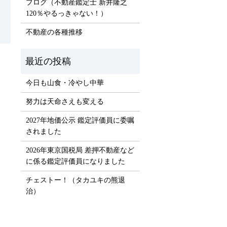
ブログ（不動産鑑定士 新井隆之
120％やるっきゃない！）
不動産の各種推移
）
今日も山食・冷やし中華
努力は天命さえも変える
2027年地価公示 鑑定評価員に委嘱
されました
2026年東京国税局 差押不動産など
に係る鑑定評価員になりました
チェストー！（タカユキの熊退
治）