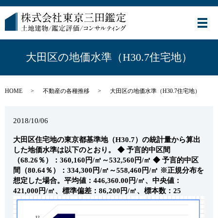
メ
大田区の地価水準（H30.7住宅地）
HOME
不動産の各種推移
大田区の地価水準（H30.7住宅地）
2018/10/06
大田区住宅地の東京都基準地（H30.7）の統計量から算出
した地価水準は以下のとおり。
◆ 予言的中区間
（68.26％）：360,160円/㎡～532,560円/㎡
◆ 予言的中区
間（80.64％）：334,300円/㎡～558,460円/㎡
※正規分布を
想定した場合。平均値：446,360.00円/㎡、中央値：
421,000円/㎡、標準偏差：86,200円/㎡、標本数：25