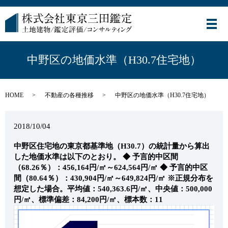
メ
中野区の地価水準（H30.7住宅地）
HOME
不動産の各種推移
中野区の地価水準（H30.7住宅地）
2018/10/04
中野区住宅地の東京都基準地（H30.7）の統計量から算出
した地価水準は以下のとおり。
◆ 予言的中区間
（68.26％）：456,164円/㎡～624,564円/㎡
◆ 予言的中区
間（80.64％）：430,904円/㎡～649,824円/㎡
※正規分布を
想定した場合。平均値：540,363.6円/㎡、中央値：500,000
円/㎡、標準偏差：84,200円/㎡、標本数：11