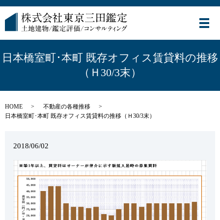
メ
日本橋室町･本町 既存オフィス賃貸料の推移
（Ｈ30/3末）
HOME
不動産の各種推移
日本橋室町･本町 既存オフィス賃貸料の推移（Ｈ30/3末）
2018/06/02