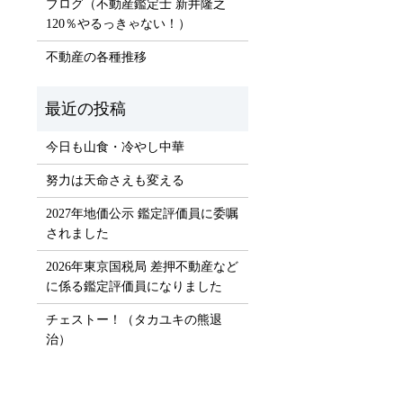
ブログ（不動産鑑定士 新井隆之
120％やるっきゃない！）
）
不動産の各種推移
今日も山食・冷やし中華
努力は天命さえも変える
2027年地価公示 鑑定評価員に委嘱
されました
2026年東京国税局 差押不動産など
に係る鑑定評価員になりました
チェストー！（タカユキの熊退
治）