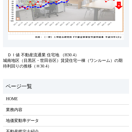
ＤＩ値 不動産流通業 住宅地 （H30.4）
城南地区（目黒区・世田谷区）賃貸住宅一棟（ワンルーム）の期
待利回りの推移（Ｈ30.4）
HOME
業務内容
地価変動率データ
不動産鑑定士紹介