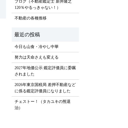
ブログ（不動産鑑定士 新井隆之
120％やるっきゃない！）
不動産の各種推移
）
今日も山食・冷やし中華
努力は天命さえも変える
2027年地価公示 鑑定評価員に委嘱
されました
2026年東京国税局 差押不動産など
に係る鑑定評価員になりました
チェストー！（タカユキの熊退
治）