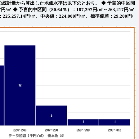
）の統計量から算出した地価水準は以下のとおり。
◆ 予言的中区間
7円/㎡
◆ 予言的中区間（80.64％）：187,297円/㎡～263,217円/㎡
257.14円/㎡、中央値：224,000円/㎡、標準偏差：29,200円/