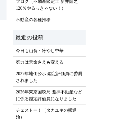
ブログ（不動産鑑定士 新井隆之
120％やるっきゃない！）
不動産の各種推移
）
今日も山食・冷やし中華
努力は天命さえも変える
2027年地価公示 鑑定評価員に委嘱
されました
2026年東京国税局 差押不動産など
に係る鑑定評価員になりました
チェストー！（タカユキの熊退
治）