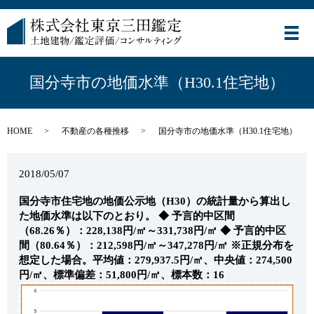
メ
国分寺市の地価水準（H30.1住宅地）
HOME
不動産の各種推移
国分寺市の地価水準（H30.1住宅地）
2018/05/07
国分寺市住宅地の地価公示地（H30）の統計量から算出し
た地価水準は以下のとおり。
◆ 予言的中区間
（68.26％）：228,138円/㎡～331,738円/㎡
◆ 予言的中区
間（80.64％）：212,598円/㎡～347,278円/㎡
※正規分布を
想定した場合。平均値：279,937.5円/㎡、中央値：274,500
円/㎡、標準偏差：51,800円/㎡、標本数：16