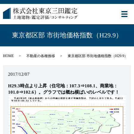
メ
東京都区部 市街地価格指数（H29.9）
HOME
不動産の各種推移
東京都区部 市街地価格指数（H29.9）
2017/12/07
H29.3時点より上昇（住宅地：107.3⇒108.1、商業地：
101.0⇒102.6）。グラフでは概ね横ばいのレベルです！