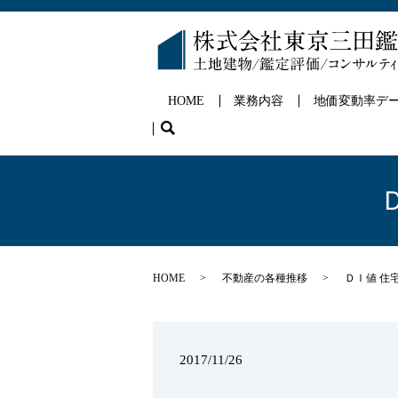
HOME
業務内容
地価変動率デ
search
HOME
不動産の各種推移
ＤＩ値 住宅
2017/11/26