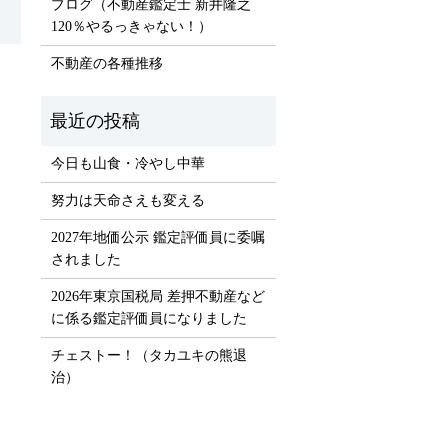
ブログ（不動産鑑定士 新井隆之
120％やるっきゃない！）
不動産の各種推移
）
今日も山食・冷やし中華
努力は天命さえも変える
2027年地価公示 鑑定評価員に委嘱
されました
2026年東京国税局 差押不動産など
に係る鑑定評価員になりました
チェストー！（タカユキの熊退
治）