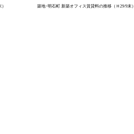
末）
築地･明石町 新築オフィス賃貸料の推移（Ｈ29/9末