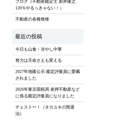
ブログ（不動産鑑定士 新井隆之
）
120％やるっきゃない！）
不動産の各種推移
今日も山食・冷やし中華
努力は天命さえも変える
2027年地価公示 鑑定評価員に委嘱
されました
2026年東京国税局 差押不動産など
に係る鑑定評価員になりました
チェストー！（タカユキの熊退
治）