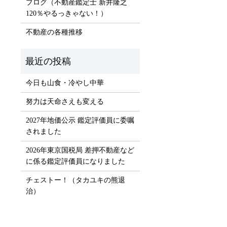
ブログ（不動産鑑定士 新井隆之
）
120％やるっきゃない！）
不動産の各種推移
今日も山食・冷やし中華
努力は天命さえも変える
2027年地価公示 鑑定評価員に委嘱
されました
2026年東京国税局 差押不動産など
に係る鑑定評価員になりました
チェストー！（タカユキの熊退
治）