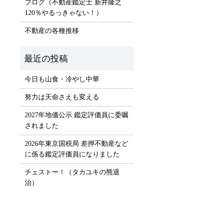
ブログ（不動産鑑定士 新井隆之
）
120％やるっきゃない！）
不動産の各種推移
今日も山食・冷やし中華
努力は天命さえも変える
2027年地価公示 鑑定評価員に委嘱
されました
2026年東京国税局 差押不動産など
に係る鑑定評価員になりました
チェストー！（タカユキの熊退
治）