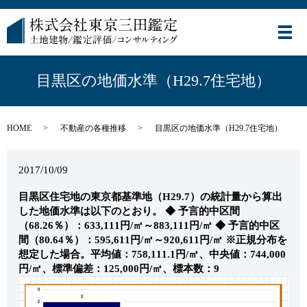
メ
目黒区の地価水準（H29.7住宅地）
HOME
不動産の各種推移
目黒区の地価水準（H29.7住宅地）
2017/10/09
目黒区住宅地の東京都基準地（H29.7）の統計量から算出
した地価水準は以下のとおり。
◆ 予言的中区間
（68.26％）：633,111円/㎡～883,111円/㎡
◆ 予言的中区
間（80.64％）：595,611円/㎡～920,611円/㎡
※正規分布を
想定した場合。平均値：758,111.1円/㎡、中央値：744,000
円/㎡、標準偏差：125,000円/㎡、標本数：9