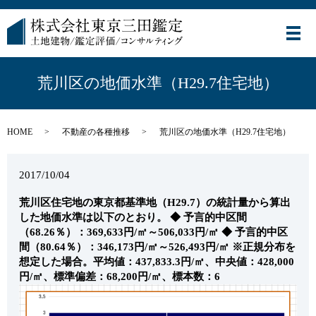
メ
荒川区の地価水準（H29.7住宅地）
HOME
不動産の各種推移
荒川区の地価水準（H29.7住宅地）
2017/10/04
荒川区住宅地の東京都基準地（H29.7）の統計量から算出
した地価水準は以下のとおり。
◆ 予言的中区間
（68.26％）：369,633円/㎡～506,033円/㎡
◆ 予言的中区
間（80.64％）：346,173円/㎡～526,493円/㎡
※正規分布を
想定した場合。平均値：437,833.3円/㎡、中央値：428,000
円/㎡、標準偏差：68,200円/㎡、標本数：6