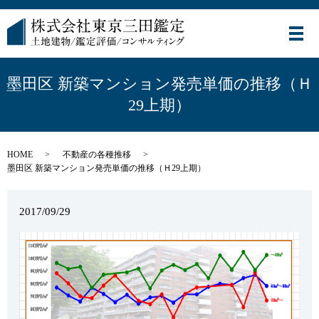
メ
墨田区 新築マンション発売単価の推移（Ｈ
29上期）
HOME
不動産の各種推移
墨田区 新築マンション発売単価の推移（Ｈ29上期）
2017/09/29