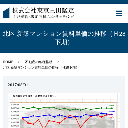
メ
北区 新築マンション賃料単価の推移（Ｈ28
下期）
HOME
不動産の各種推移
北区 新築マンション賃料単価の推移（Ｈ28下期）
2017/08/01