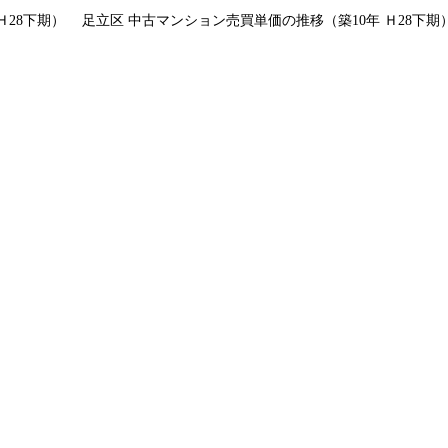
28下期）
足立区 中古マンション売買単価の推移（築10年 Ｈ28下期