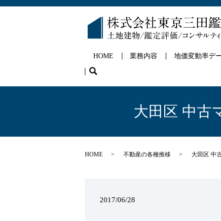
HOME
業務内容
地価変動率デ
search
大田区 中古
HOME
不動産の各種推移
大田区 中
2017/06/28