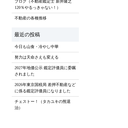
ブログ（不動産鑑定士 新井隆之
）
120％やるっきゃない！）
不動産の各種推移
今日も山食・冷やし中華
努力は天命さえも変える
2027年地価公示 鑑定評価員に委嘱
されました
2026年東京国税局 差押不動産など
に係る鑑定評価員になりました
チェストー！（タカユキの熊退
治）