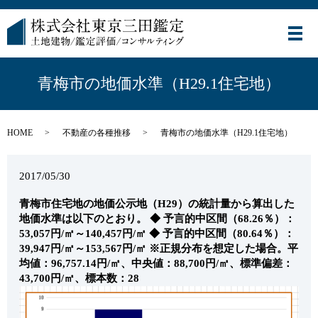
メ
青梅市の地価水準（H29.1住宅地）
HOME
不動産の各種推移
青梅市の地価水準（H29.1住宅地）
2017/05/30
青梅市住宅地の地価公示地（H29）の統計量から算出した
地価水準は以下のとおり。
◆ 予言的中区間（68.26％）：
53,057円/㎡～140,457円/㎡
◆ 予言的中区間（80.64％）：
39,947円/㎡～153,567円/㎡
※正規分布を想定した場合。平
均値：96,757.14円/㎡、中央値：88,700円/㎡、標準偏差：
43,700円/㎡、標本数：28