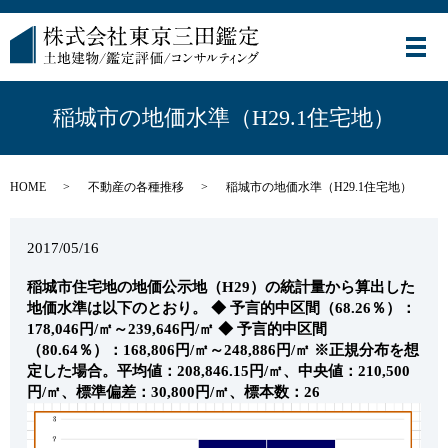
メ
稲城市の地価水準（H29.1住宅地）
HOME
不動産の各種推移
稲城市の地価水準（H29.1住宅地）
2017/05/16
稲城市住宅地の地価公示地（H29）の統計量から算出した
地価水準は以下のとおり。
◆ 予言的中区間（68.26％）：
178,046円/㎡～239,646円/㎡
◆ 予言的中区間
（80.64％）：168,806円/㎡～248,886円/㎡
※正規分布を想
定した場合。平均値：208,846.15円/㎡、中央値：210,500
円/㎡、標準偏差：30,800円/㎡、標本数：26