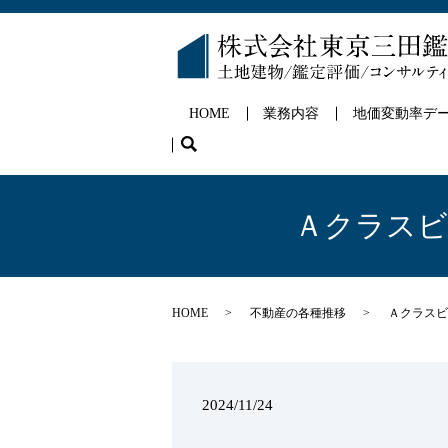
HOME
業務内容
地価変動率デ
search
Ａクラスビ
HOME
不動産の各種推移
Ａクラスビ
2024/11/24