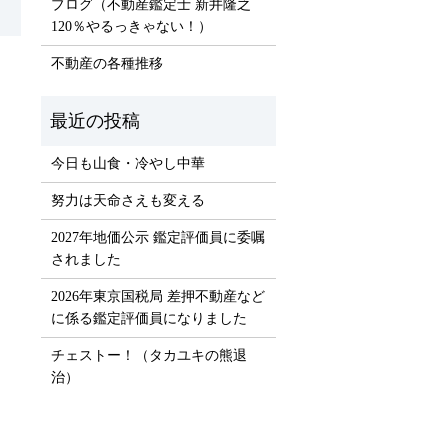
ブログ（不動産鑑定士 新井隆之
120％やるっきゃない！）
不動産の各種推移
）
今日も山食・冷やし中華
努力は天命さえも変える
2027年地価公示 鑑定評価員に委嘱
されました
2026年東京国税局 差押不動産など
に係る鑑定評価員になりました
チェストー！（タカユキの熊退
治）