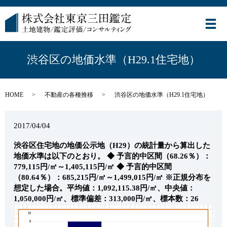
メ
渋谷区の地価水準（H29.1住宅地）
HOME
不動産の各種推移
渋谷区の地価水準（H29.1住宅地）
2017/04/04
渋谷区住宅地の地価公示地（H29）の統計量から算出した
地価水準は以下のとおり。
◆ 予言的中区間（68.26％）：
779,115円/㎡～1,405,115円/㎡
◆ 予言的中区間
（80.64％）：685,215円/㎡～1,499,015円/㎡
※正規分布を
想定した場合。平均値：1,092,115.38円/㎡、中央値：
1,050,000円/㎡、標準偏差：313,000円/㎡、標本数：26