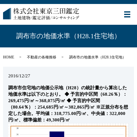
メ
調布市の地価水準（H28.1住宅地）
HOME
不動産の各種推移
調布市の地価水準（H28.1住宅地）
2016/12/27
調布市住宅地の地価公示地（H28）の統計量から算出した
地価水準は以下のとおり。
◆ 予言的中区間（68.26％）：
269,475円/㎡～368,075円/㎡
◆ 予言的中区間
（80.64％）：254,685円/㎡～382,865円/㎡
※正規分布を想
定した場合。平均値：318,775.00円/㎡、中央値：322,000
円/㎡、標準偏差：49,300円/㎡