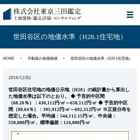
メ
世田谷区の地価水準（H28.1住宅地）
HOME
不動産の各種推移
世田谷区の地価水準（H28.1住宅地）
2016/12/02
世田谷区住宅地の地価公示地（H28）の統計量から算出し
た地価水準は以下のとおり。
◆ 予言的中区間
（68.26％）：430,112円/㎡～658,112円/㎡
◆ 予言的中区
間（80.64％）：395,912円/㎡～692,312円/㎡
※正規分布を
想定した場合。平均値：544,112.15円/㎡、中央値：
550,000円/㎡、標準偏差：114,000円/㎡