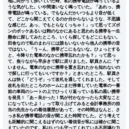
地に向かって歩いていた時、私の携帯電話が鳴っているよ
うな気がした。いや間違いなく鳴っていた。「あれっ、携
帯
電話が鳴っている。でもなんだかいつもより音が低く
て、どこから聞こえてくるのか分からないような、不思議
な感じだ。あっ、でもとらなくっちゃ！」って思ってズボ
ンのポッケあるいは鞄のなかにあると思われる携帯を一生
懸命に探してみたところ、いくら探してもどこにもない。
田舎なので私のまわりには誰もいないから他人の携帯の音
ではない。「う～ん、携帯どこにもないな。ひょっとする
と、今降りた電車のなかに携帯忘れたかも？」って思っ
て、焦りながら早歩きで駅に戻りました。駅員さんに「す
いません。電車のなかに携帯を置き忘れたかも知れないの
で探しに行ってもいいですか？」ときいたところ、駅員さ
んは快く「どうぞ」って改札を通してくれました。そして
改札を出たところのホームにまだ停車していた電車の一番
前の車両のシートの上でひっくり返っている私の黒い携帯
を発見！「あ～良かった！気が付かなかったら大変なこと
になっていたよ！」って取り上げてみると会計事務所の担
当の先生からの着信履歴があって、その時間はなんと、さ
っき私が携帯電話の音が聞こえた時間でした。どう考えて
も距離的に聞こえるはずのない着信音が私には確かに聞こ
えていたのです。私はいつも守ってくれている不思議な力