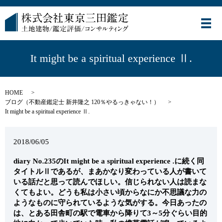
メ
It might be a spiritual experience Ⅱ.
HOME
ブログ（不動産鑑定士 新井隆之 120％やるっきゃない！）
It might be a spiritual experience Ⅱ.
2018/06/05
diary No.235のIt might be a spiritual experience .に続く同
タイトルⅡであるが、まあかなり変わっている人が書いて
いる話だと思って読んでほしい。信じられない人は読まな
くてもよい。どうも私は小さい頃からなにか不思議な力の
ようなものに守られているような気がする。今日あったの
は、とある田舎町の駅で電車から降りて3～5分ぐらい目的