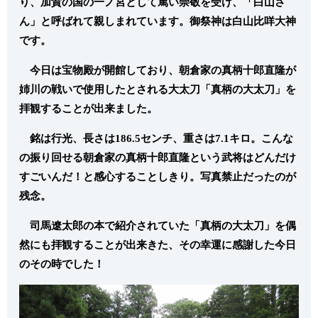
り、加賀の国の一ノ宮として篤い崇敬を受け、「白山さ
ん」と呼ばれて親しまれています。御祭神は白山比咩大神
です。
今日は宝物殿が開館しており、朝倉家の真柄十郎直隆が
姉川の戦いで使用したとされる大太刀「真柄の大太刀」を
拝観することが出来ました。
銘は行光、長さは186.5センチ、重さは7.1キロ。こんな
の振り回せる朝倉家の真柄十郎直隆という武将はどんだけ
すごいんだ！と感心することしきり。写真禁止だったのが
残念。
司馬遼太郎の本で紹介されていた「真柄の大太刀」を偶
然にも拝観することが出来きた、その幸運に感謝した今日
のその時でした！