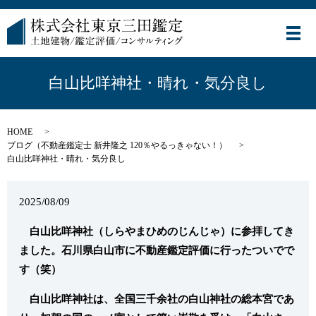
メ
白山比咩神社・晴れ・気分良し
HOME
ブログ（不動産鑑定士 新井隆之 120％やるっきゃない！）
白山比咩神社・晴れ・気分良し
2025/08/09
白山比咩神社（しらやまひめのじんじゃ）に参拝してき
ました。石川県白山市に不動産鑑定評価に行ったついでで
す（笑）
白山比咩神社は、全国三千余社の白山神社の総本宮であ